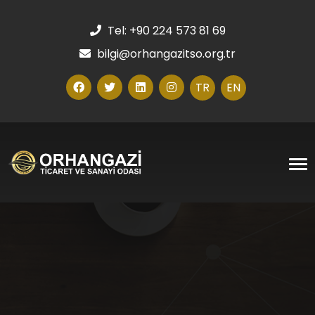
Tel: +90 224 573 81 69
bilgi@orhangazitso.org.tr
TR
EN