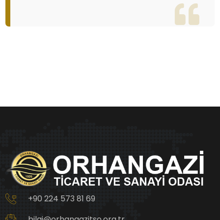
+90 224 573 81 69
bilgi@orhangazitso.org.tr