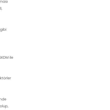
lması
B,
gibi
SKDM ile
ktörler
inde
olup,