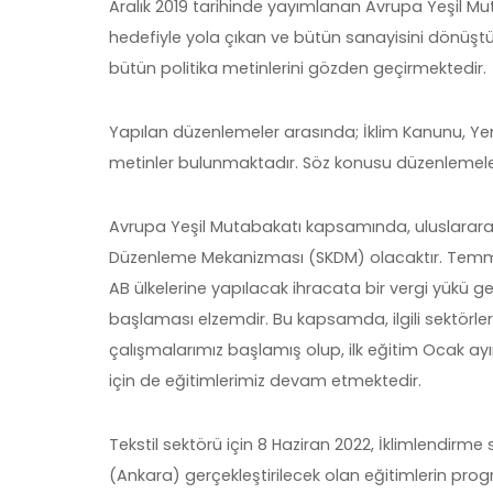
Aralık 2019 tarihinde yayımlanan Avrupa Yeşil Mut
hedefiyle yola çıkan ve bütün sanayisini dönüştü
bütün politika metinlerini gözden geçirmektedir.
Yapılan düzenlemeler arasında; İklim Kanunu, Yeni San
metinler bulunmaktadır. Söz konusu düzenlemelere 
Avrupa Yeşil Mutabakatı kapsamında, uluslararas
Düzenleme Mekanizması (SKDM) olacaktır. Temmuz
AB ülkelerine yapılacak ihracata bir vergi yükü g
başlaması elzemdir. Bu kapsamda, ilgili sektörl
çalışmalarımız başlamış olup, ilk eğitim Ocak ayı
için de eğitimlerimiz devam etmektedir.
Tekstil sektörü için 8 Haziran 2022, İklimlendirme 
(Ankara) gerçekleştirilecek olan eğitimlerin progr