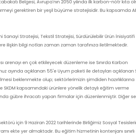
abakatı Belgesi, Avrupa'nın 2050 yılında ilk karbon-nötr kıta o
rmeyi gerektiren bir yeşil büyüme stratejisidir. Bu kapsamda A
ayi Stratejisi, Tekstil Stratejisi, Sürdürülebilir Ürün İnisiyatifi 
ilişkin bilgi notları zaman zaman tarafınıza iletilmektedir.
ı arenayı en çok etkileyecek düzenleme ise Sınırda Karbon
 ayında açıklanan 55'e Uyum paketi ile detayları açıklanan 
elmesi beklenmekte olup; sektörlerimizin şimdiden hazırlıklarına
ere SKDM kapsamındaki ürünlere yönelik detaylı eğitim verme
nda gübre ihracatı yapan firmalar için düzenlenmiştir. Diğer se
sektörü için 9 Haziran 2022 tarihlerinde Birliğimiz Sosyal Tesisler
amı ekte yer almaktadır. Bu eğitim hizmetinin kontenjanı sınırlı 