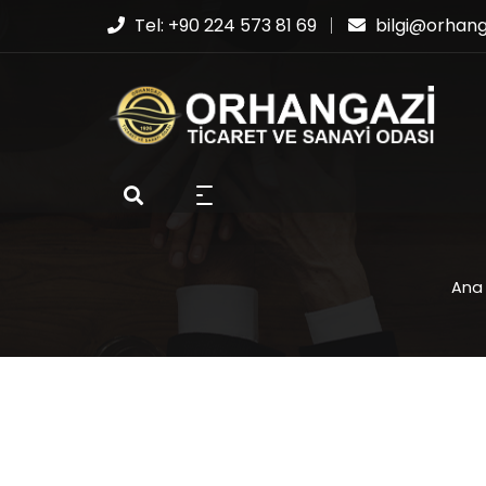
Tel: +90 224 573 81 69
bilgi@orhanga
Ana