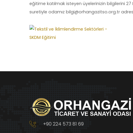
eğitime katılmak isteyen üyelerinizin bilgilerini
suretiyle odamız bilgi@orhangazitso.org.tr adresin
+90 224 573 81 69