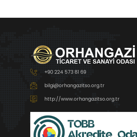
+90 224 573 81 69
bilgi@orhangazitso.org.tr
http://www.orhangazitso.org.tr