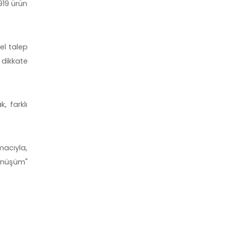
919 ürün
sel talep
r dikkate
, farklı
macıyla,
Dönüşüm"