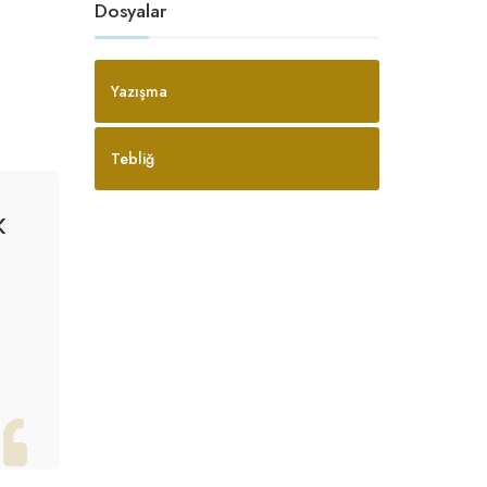
Dosyalar
Yazışma
Tebliğ
k