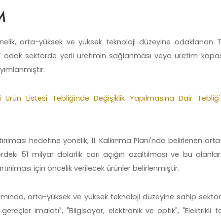
M
nelik, orta-yüksek ve yüksek teknoloji düzeyine odaklanan T
odak sektörde yerli üretimin sağlanması veya üretim kapas
ayımlanmıştır.
li Ürün Listesi Tebliğinde Değişiklik Yapılmasına Dair Tebliğ'
rılması hedefine yönelik, 11. Kalkınma Planı'nda belirlenen ort
rdeki 51 milyar dolarlık cari açığın azaltılması ve bu alanlar
rılması için öncelik verilecek ürünler belirlenmiştir.
mında, orta-yüksek ve yüksek teknoloji düzeyine sahip sektör
ç gereçler imalatı", "Bilgisayar, elektronik ve optik", "Elektrikli t