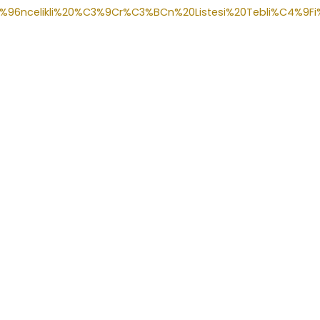
C3%96ncelikli%20%C3%9Cr%C3%BCn%20Listesi%20Tebli%C4%9Fi