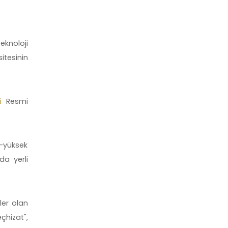
eknoloji
itesinin
i
Resmi
a-yüksek
da yerli
ler olan
eçhizat",