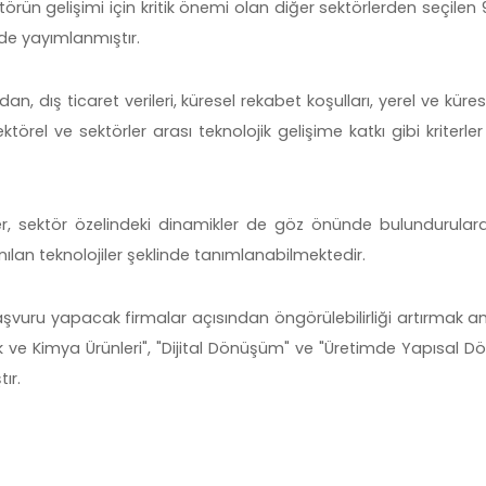
örün gelişimi için kritik önemi olan diğer sektörlerden seçilen 
e'de yayımlanmıştır.
dan, dış ticaret verileri, küresel rekabet koşulları, yerel ve küre
ektörel ve sektörler arası teknolojik gelişime katkı gibi kriterle
er, sektör özelindeki dinamikler de göz önünde bulundurularak
lanılan teknolojiler şeklinde tanımlanabilmektedir.
vuru yapacak firmalar açısından öngörülebilirliği artırmak a
lık ve Kimya Ürünleri", "Dijital Dönüşüm" ve "Üretimde Yapısal 
ır.