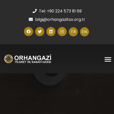
Tel: +90 224 573 81 69
bilgi@orhangazitso.org.tr
TR
EN