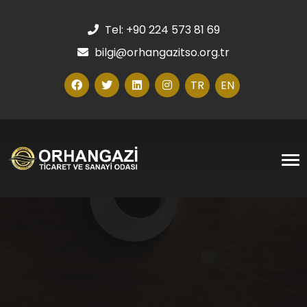
Tel: +90 224 573 81 69
bilgi@orhangazitso.org.tr
TR
EN