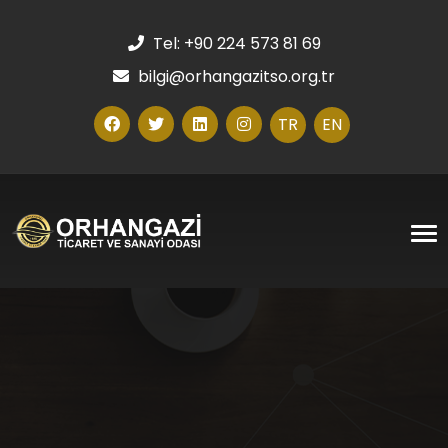
Tel: +90 224 573 81 69
bilgi@orhangazitso.org.tr
TR
EN