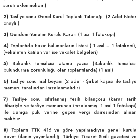
sureti eklenmelidir.)
2)
Tasfiye sonu
Genel Kurul Toplantı Tutanağı
(2 Adet Noter
onaylı )
3)
Gündem-Yönetim Kurulu Kararı
(1 asıl 1 fotokopi)
4)
Toplantıda hazır bulunanların listesi
( 1 asıl – 1 fotokopi),
(vekaleten katılan var ise vekalet belgeleri)
5)
Bakanlık temsilcisi atama yazısı (Bakanlık temsilcisi
bulundurma zorunluluğu olan toplantılarda) (1 asıl)
6)
Tasfiye sonu mal beyanı
(2 adet - Şirket kaşesi ile tasfiye
memuru tarafından imzalanmalıdır)
7)
Tasfiye sonu sıfırlanmış fesih bilançosu (karar tarih
itibariyle ve tasfiye memurunca imzalanmış 1 asıl 1 fotokopi)
ile damga pulu yerine geçen vergi dairesinden alınan
makbuz
8)
Toplantı TTK 416 ya göre yapılmadıysa genel kurula
davet (ilanın yayımlandığı Türkiye Ticaret Sicili gazetesi ve