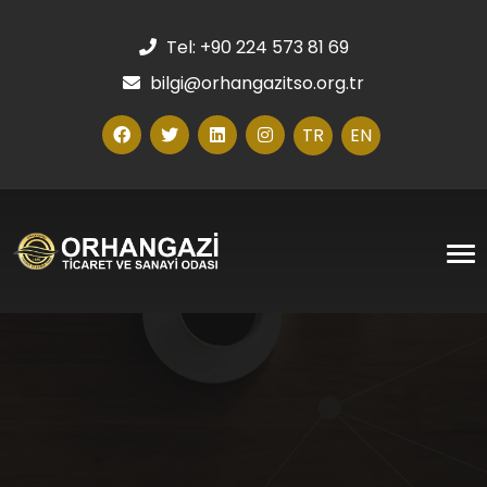
Tel: +90 224 573 81 69
bilgi@orhangazitso.org.tr
TR
EN